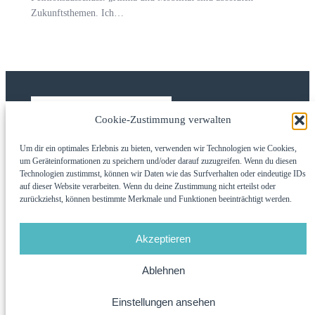
Zukunftsthemen. Ich…
Cookie-Zustimmung verwalten
Um dir ein optimales Erlebnis zu bieten, verwenden wir Technologien wie Cookies,
CDU Kreisverband Bad Dürkheim
um Geräteinformationen zu speichern und/oder darauf zuzugreifen. Wenn du diesen
Technologien zustimmst, können wir Daten wie das Surfverhalten oder eindeutige IDs
auf dieser Website verarbeiten. Wenn du deine Zustimmung nicht erteilst oder
Direkt zu
Social
Rechtliches
zurückziehst, können bestimmte Merkmale und Funktionen beeinträchtigt werden.
Facebook
Aktuelles
Impressum
Akzeptieren
Über uns
Datenschutz
Instagram
Kontakt
Cookie-Richtlinie
Ablehnen
Einstellungen ansehen
Gestaltet mit
WordPress