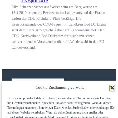
15. April 2019
Elke Schanzenbächer aus Weisenheim am Berg wurde am
13.4.2019 erneut als Beisitzerin im Landesvorstand der Frauen-
Union der CDU Rheinland-Pfalz bestätigt. Die
Kreisvorsitzende der CDU-Frauen im Landkreis Bad Dürkheim
setzt damit ihre erfolgreiche Arbeit auf Landesebene fort. Der
CDU-Kreisverband Bad Dürkheim freut sich mit seiner
stellvertretenden Vorsitzenden über die Wiederwahl in den FU-
Landesvorstand.
Cookie-Zustimmung verwalten
Um dir ein optimales Erlebnis zu bieten, verwenden wir Technologien wie Cookies,
CDU Kreisverband Bad Dürkheim
um Geräteinformationen zu speichern und/oder darauf zuzugreifen. Wenn du diesen
Technologien zustimmst, können wir Daten wie das Surfverhalten oder eindeutige IDs
auf dieser Website verarbeiten. Wenn du deine Zustimmung nicht erteilst oder
Direkt zu
Social
Rechtliches
zurückziehst, können bestimmte Merkmale und Funktionen beeinträchtigt werden.