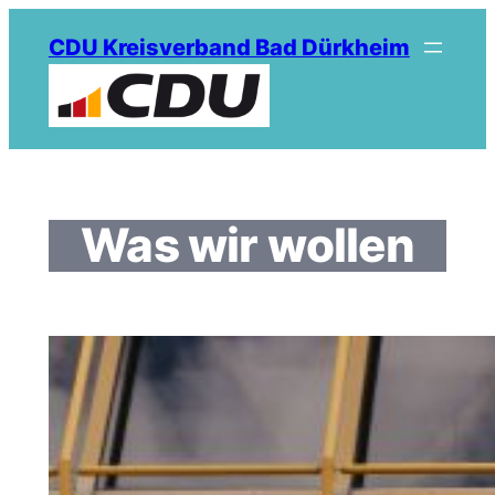
Zum
CDU Kreisverband Bad Dürkheim
Inhalt
springen
Was wir wollen