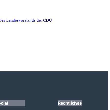
des Landesvorstands der CDU
cial
Rechtliches