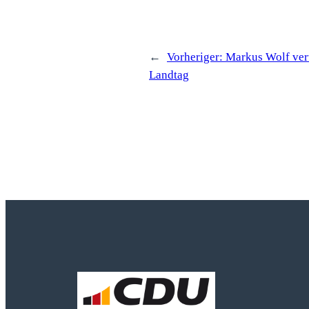
←
Vorheriger:
Markus Wolf ver
Landtag