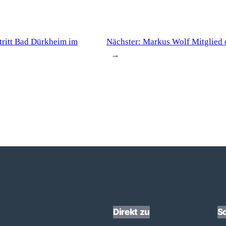
tritt Bad Dürkheim im
Nächster:
Markus Wolf Mitglied 
→
Direkt zu
So